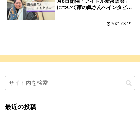
月8日開催「アイドル愛落語会」
について露の眞さんへインタビュ
ー！
2021.03.19
最近の投稿
心をこめて運営――花笑み寄席・巻の二レポー
ト：鈴芽堂・藤田麻里