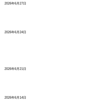
2026年6月27日
【ご報告】第15回いかなごのくぎ煮文学賞に入賞
しました
2026年6月24日
【高槻100年らくご】淀川三十石船舟唄大塚保存会
市川廣会長に聞く～「気付いたら60年経っとっ
た」
2026年6月21日
【高槻100年らくご】ビジターの阪神ファン：林家
染八
2026年6月14日
【高槻100年らくご】現代版、旅は道連れ世は情