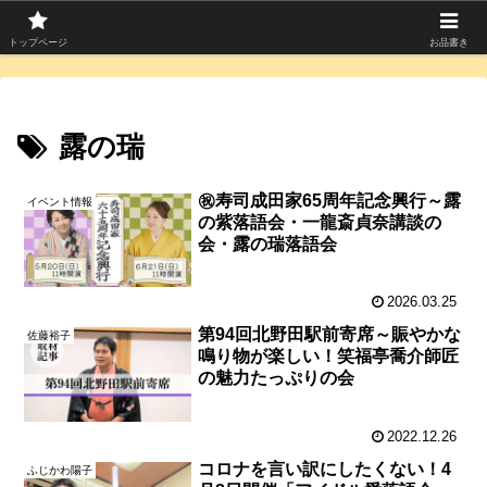
寄席つむぎは上方落語を中心に寄席芸人のコラムを発信中！
トップページ
お品書き
露の瑞
㊗寿司成田家65周年記念興行～露
イベント情報
の紫落語会・一龍斎貞奈講談の
会・露の瑞落語会
2026.03.25
第94回北野田駅前寄席～賑やかな
佐藤裕子
鳴り物が楽しい！笑福亭喬介師匠
の魅力たっぷりの会
2022.12.26
コロナを言い訳にしたくない！4
ふじかわ陽子