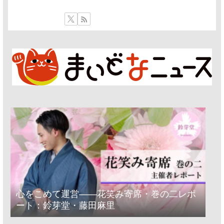
心をこめて運営――花笑み寄席・巻の二レポ
ート：鈴芽堂・藤田麻里