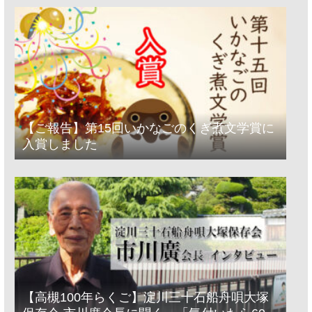
【ご報告】第15回いかなごのくぎ煮文学賞に
入賞しました
【高槻100年らくご】淀川三十石船舟唄大塚