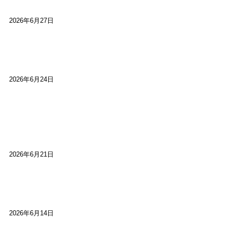
2026年6月27日
【ご報告】第15回いかなごのくぎ煮文学賞に入賞
しました
2026年6月24日
【高槻100年らくご】淀川三十石船舟唄大塚保存会
市川廣会長に聞く～「気付いたら60年経っとっ
た」
2026年6月21日
【高槻100年らくご】ビジターの阪神ファン：林家
染八
2026年6月14日