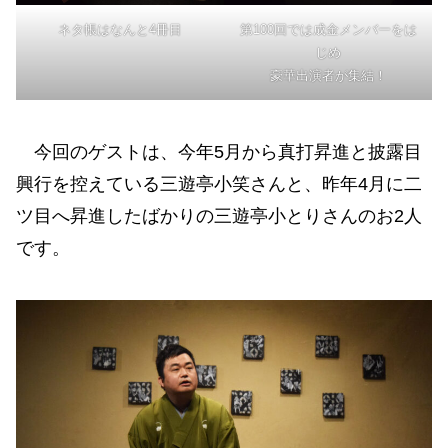
ネタ帳はなんと4冊目
第100回では成金メンバーをは
じめ
豪華出演者が集結！
今回のゲストは、今年5月から真打昇進と披露目
興行を控えている三遊亭小笑さんと、昨年4月に二
ツ目へ昇進したばかりの三遊亭小とりさんのお2人
です。