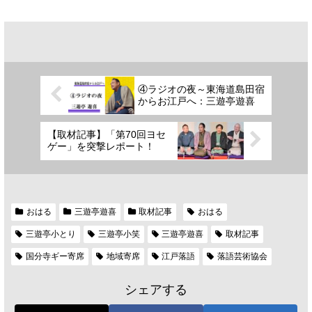
④ラジオの夜～東海道島田宿
からお江戸へ：三遊亭遊喜
【取材記事】「第70回ヨセ
ゲー」を突撃レポート！
おはる
三遊亭遊喜
取材記事
おはる
三遊亭小とり
三遊亭小笑
三遊亭遊喜
取材記事
国分寺ギー寄席
地域寄席
江戸落語
落語芸術協会
シェアする