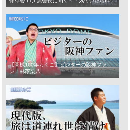
保存会 市川廣会長に聞く～「気付いたら60年
経っとった」
【高槻100年らくご】ビジターの阪神ファ
ン：林家染八