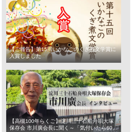
【ご報告】第15回いかなごのくぎ煮文学賞に
入賞しました
【高槻100年らくご】淀川三十石船舟唄大塚
保存会 市川廣会長に聞く～「気付いたら60年