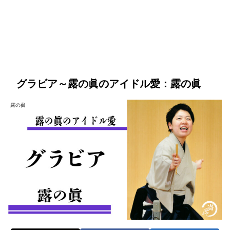
グラビア～露の眞のアイドル愛：露の眞
露の眞