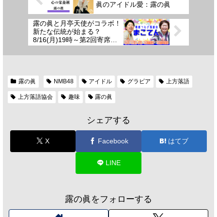
眞のアイドル愛：露の眞
露の眞と月亭天使がコラボ！
新たな伝統が始まる？
8/16(月)19時～第2回寄席つ
むぎ落語会「まこてん」in西
宮市
露の眞
NMB48
アイドル
グラビア
上方落語
上方落語協会
趣味
露の眞
シェアする
X
Facebook
はてブ
LINE
露の眞をフォローする