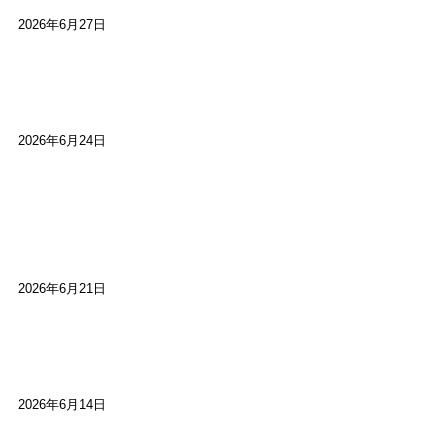
2026年6月27日
【ご報告】第15回いかなごのくぎ煮文学賞に入賞
しました
2026年6月24日
【高槻100年らくご】淀川三十石船舟唄大塚保存会
市川廣会長に聞く～「気付いたら60年経っとっ
た」
2026年6月21日
【高槻100年らくご】ビジターの阪神ファン：林家
染八
2026年6月14日
【高槻100年らくご】現代版、旅は道連れ世は情