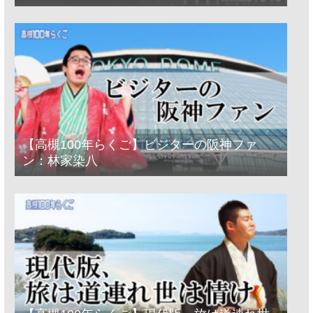
経っとった」
【高槻100年らくご】ビジターの阪神ファ
ン：林家染八