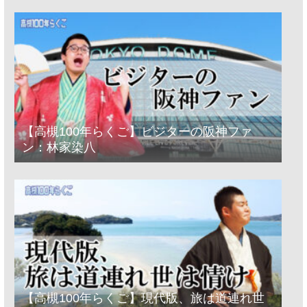
【高槻100年らくご】ビジターの阪神ファ
ン：林家染八
【高槻100年らくご】現代版、旅は道連れ世