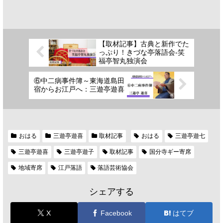
【取材記事】古典と新作でた
っぷり！きづな亭落語会-笑
福亭智丸独演会
⑥中二病事件簿～東海道島田
宿からお江戸へ：三遊亭遊喜
おはる
三遊亭遊喜
取材記事
おはる
三遊亭遊七
三遊亭遊喜
三遊亭遊子
取材記事
国分寺ギー寄席
地域寄席
江戸落語
落語芸術協会
シェアする
X
Facebook
はてブ