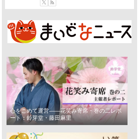
心をこめて運営――花笑み寄席・巻の二レポ
ート：鈴芽堂・藤田麻里