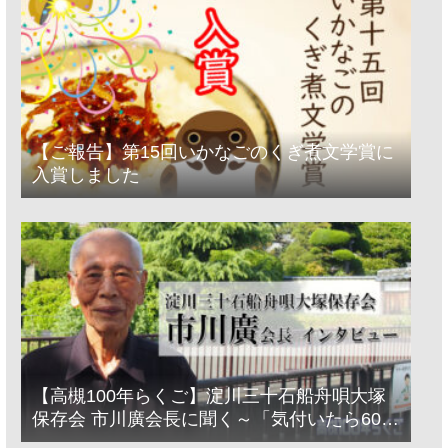
【ご報告】第15回いかなごのくぎ煮文学賞に
入賞しました
【高槻100年らくご】淀川三十石船舟唄大塚
保存会 市川廣会長に聞く～「気付いたら60年
経っとった」