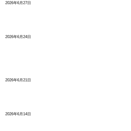
2026年6月27日
【ご報告】第15回いかなごのくぎ煮文学賞に入賞
しました
2026年6月24日
【高槻100年らくご】淀川三十石船舟唄大塚保存会
市川廣会長に聞く～「気付いたら60年経っとっ
た」
2026年6月21日
【高槻100年らくご】ビジターの阪神ファン：林家
染八
2026年6月14日
【高槻100年らくご】現代版、旅は道連れ世は情