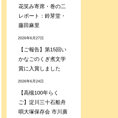
花笑み寄席・巻の二
レポート：鈴芽堂・
藤田麻里
2026年6月27日
【ご報告】第15回い
かなごのくぎ煮文学
賞に入賞しました
2026年6月24日
【高槻100年らく
ご】淀川三十石船舟
唄大塚保存会 市川廣