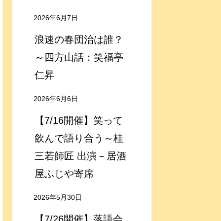
2026年6月7日
浪速の春団治は誰？
～四方山話：笑福亭
仁昇
2026年6月6日
【7/16開催】笑って
飲んで語り合う～桂
三若師匠 出演－居酒
屋ふじや寄席
2026年5月30日
【7/26開催】落語会