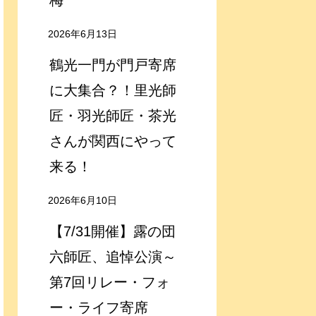
梅
2026年6月13日
鶴光一門が門戸寄席
に大集合？！里光師
匠・羽光師匠・茶光
さんが関西にやって
来る！
2026年6月10日
【7/31開催】露の団
六師匠、追悼公演～
第7回リレー・フォ
ー・ライフ寄席