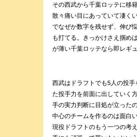
その西武から千葉ロッテに移
散々痛い目にあっていて凄く
でなぜか数字を残せず、伸び
も打てる。きっかけさえ掴め
が薄い千葉ロッテなら即レギ
西武はドラフトでも5人の投手
た投手力を前面に出していく
手の実力判断に目処が立った
中心のチームを作るのは面白
現役ドラフトのもう一つの考