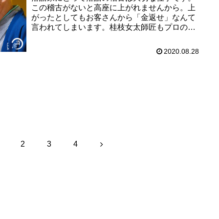
この稽古がないと高座に上がれませんから。上
がったとしてもお客さんから「金返せ」なんて
言われてしまいます。桂枝女太師匠もプロの落
語家になったのだから、プロの稽古を体験した
いと考えていました。ところが…...
2020.08.28
次のページ
次
2
3
4
へ