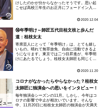
けしたのかが分からなかったそうです。思い起
こせば高校三年生のお正月にフェードイン入
門、そして年季明けはフェードアウト。こんな
こともあるんですね。さて今回は、...
2020.12.04
⑭年季明け～師匠五代目桂文枝と歩んだ
道：桂枝女太
寄席芸人にとって「年季明け」は、とても嬉し
いもの。晴れて無罪放免、自由に活動できるよ
うになります。東京では二つ目昇進が、年季明
けにあたるでしょう。桂枝女太師匠も同じく年
季明けを喜んだはず……、と思いきや！？喜ぶ
も喜ばないもない状況に。その理...
2020.11.20
コロナがなかったらやらなかった？桂枝女
太師匠に独演会への思いをインタビュー！
毎年独演会シーズンの11月。しかし、今年はコ
ロナの影響で中止が相次いでいます。そんな
中、11月20日に桂枝女太師匠の独演会が天満天