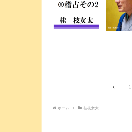
前
1
へ
ホーム
桂枝女太