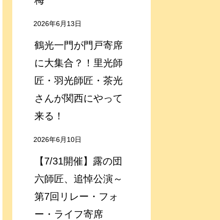
梅
2026年6月13日
鶴光一門が門戸寄席
に大集合？！里光師
匠・羽光師匠・茶光
さんが関西にやって
来る！
2026年6月10日
【7/31開催】露の団
六師匠、追悼公演～
第7回リレー・フォ
ー・ライフ寄席