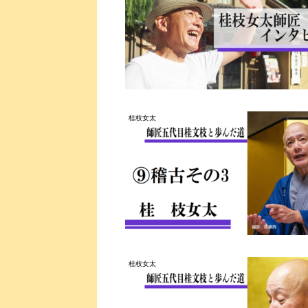
桂枝女太
桂枝女太