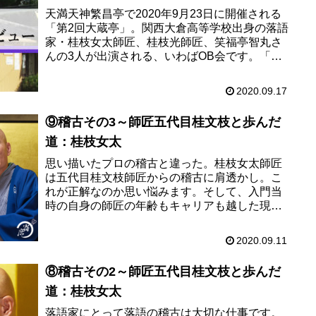
天満天神繁昌亭で2020年9月23日に開催される
「第2回大蔵亭」。関西大倉高等学校出身の落語
家・桂枝女太師匠、桂枝光師匠、笑福亭智丸さ
んの3人が出演される、いわばOB会です。「第2
回大蔵亭」開催にあたり、出演者の中で最もキ
ャリアが長い桂枝女...
2020.09.17
⑨稽古その3～師匠五代目桂文枝と歩んだ
道：桂枝女太
思い描いたプロの稽古と違った。桂枝女太師匠
は五代目桂文枝師匠からの稽古に肩透かし。こ
れが正解なのか思い悩みます。そして、入門当
時の自身の師匠の年齢もキャリアも越した現
在、枝女太師匠なりの答えを迷いながら出しま
す。今回は稽古について枝女太師匠...
2020.09.11
⑧稽古その2～師匠五代目桂文枝と歩んだ
道：桂枝女太
落語家にとって落語の稽古は大切な仕事です。