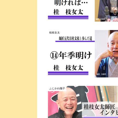
桂枝女太
ふじかわ陽子