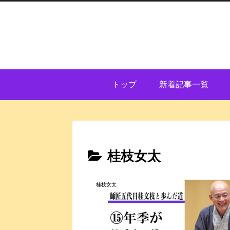
トップ
新着記事一覧
桂枝女太
桂枝女太