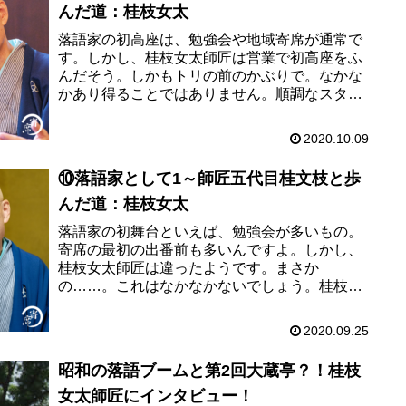
んだ道：桂枝女太
落語家の初高座は、勉強会や地域寄席が通常で
す。しかし、桂枝女太師匠は営業で初高座をふ
んだそう。しかもトリの前のかぶりで。なかな
かあり得ることではありません。順調なスター
トを切ったかのように思える桂枝女太師匠です
が、壁にぶち当たります。それは...
2020.10.09
⑩落語家として1～師匠五代目桂文枝と歩
んだ道：桂枝女太
落語家の初舞台といえば、勉強会が多いもの。
寄席の最初の出番前も多いんですよ。しかし、
桂枝女太師匠は違ったようです。まさか
の……。これはなかなかないでしょう。桂枝女
太師匠の稽古への考え方も今回はつづられてい
ます。プロとアマの違いについても考え...
2020.09.25
昭和の落語ブームと第2回大蔵亭？！桂枝
女太師匠にインタビュー！