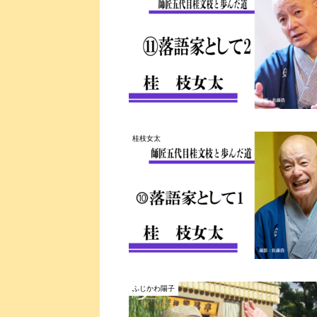
桂枝女太
ふじかわ陽子