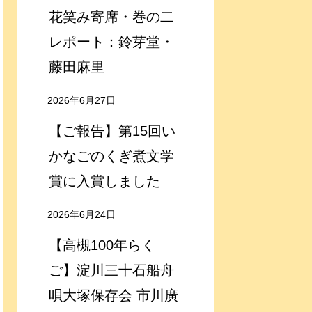
花笑み寄席・巻の二
レポート：鈴芽堂・
藤田麻里
2026年6月27日
【ご報告】第15回い
かなごのくぎ煮文学
賞に入賞しました
2026年6月24日
【高槻100年らく
ご】淀川三十石船舟
唄大塚保存会 市川廣