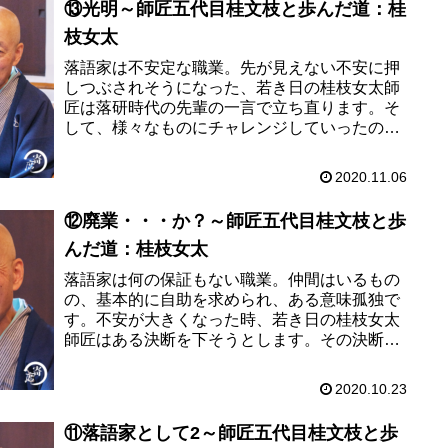
⑬光明～師匠五代目桂文枝と歩んだ道：桂
枝女太
落語家は不安定な職業。先が見えない不安に押
しつぶされそうになった、若き日の桂枝女太師
匠は落研時代の先輩の一言で立ち直ります。そ
して、様々なものにチャレンジしていったのだ
そう。今回は20歳ごろの桂枝女太師匠のチャレ
ンジについてつづっていただき...
2020.11.06
⑫廃業・・・か？～師匠五代目桂文枝と歩
んだ道：桂枝女太
落語家は何の保証もない職業。仲間はいるもの
の、基本的に自助を求められ、ある意味孤独で
す。不安が大きくなった時、若き日の桂枝女太
師匠はある決断を下そうとします。その決断を
覆したのは、ある人の一言だったとか。好きな
ことを仕事にする人なら、一度は...
2020.10.23
⑪落語家として2～師匠五代目桂文枝と歩