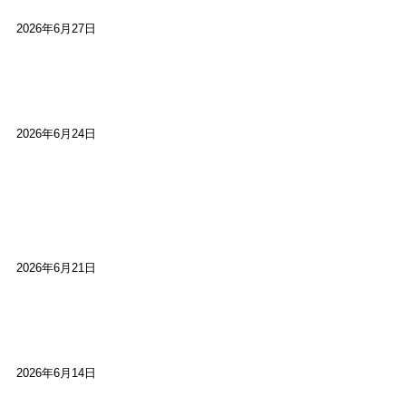
2026年6月27日
【ご報告】第15回いかなごのくぎ煮文学賞に入賞
しました
2026年6月24日
【高槻100年らくご】淀川三十石船舟唄大塚保存会
市川廣会長に聞く～「気付いたら60年経っとっ
た」
2026年6月21日
【高槻100年らくご】ビジターの阪神ファン：林家
染八
2026年6月14日