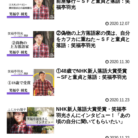
前座修行～ＳＦと童貞と落語：笑
福亭羽光
2020.12.07
②偽物の上方落語家の僕は、自分
笑福亭羽光
をカフカに重ねた～ＳＦと童貞と
落語：笑福亭羽光
2020.11.30
①48歳でNHK新人落語大賞受賞
笑福亭羽光
～SFと童貞と落語：笑福亭羽光
2020.11.23
NHK新人落語大賞受賞・笑福亭
ふじかわ陽子
羽光さんにインタビュー！「あの
頃の自分に聞いてもらいたい」