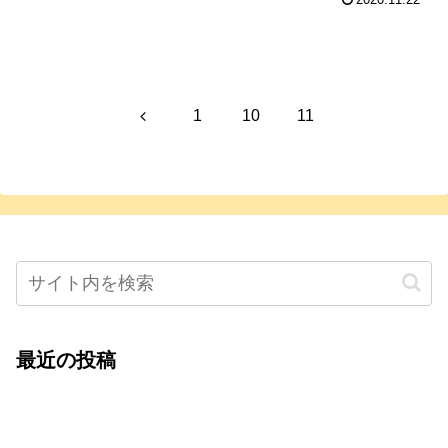
2020.11.22
前
1
10
11
へ
最近の投稿
心をこめて運営――花笑み寄席・巻の二レポー
ト：鈴芽堂・藤田麻里