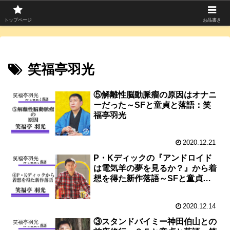
寄席つむぎは上方落語を中心に寄席芸人のコラムを発信中！
トップページ
お品書き
笑福亭羽光
⑤解離性脳動脈瘤の原因はオナニ
笑福亭羽光
ーだった～SFと童貞と落語：笑
福亭羽光
2020.12.21
P・Kディックの『アンドロイド
笑福亭羽光
は電気羊の夢を見るか？』から着
想を得た新作落語～SFと童貞と
落語：笑福亭羽光
2020.12.14
③スタンドバイミー神田伯山との
笑福亭羽光