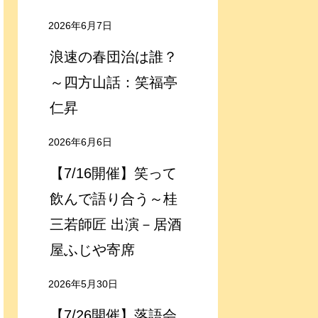
2026年6月7日
浪速の春団治は誰？
～四方山話：笑福亭
仁昇
2026年6月6日
【7/16開催】笑って
飲んで語り合う～桂
三若師匠 出演－居酒
屋ふじや寄席
2026年5月30日
【7/26開催】落語会