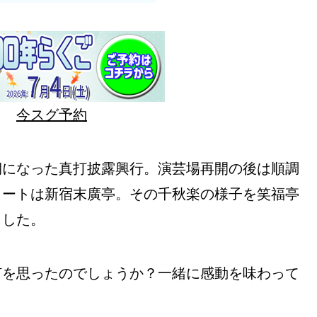
今スグ予約
期になった真打披露興行。演芸場再開の後は順調
タートは新宿末廣亭。その千秋楽の様子を笑福亭
ました。
何を思ったのでしょうか？一緒に感動を味わって