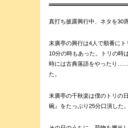
真打ち披露興行中、ネタを30
末廣亭の興行は4人で順番にト
10分の時もあった。トリの時
時には古典落語をやったり…
た。
末廣亭の千秋楽は僕のトリの
碗』をたっぷり25分口演した
その日のうちに、荷物を搬出