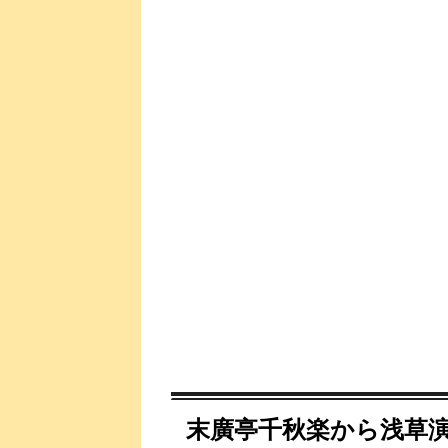
末廣亭千秋楽から浅草