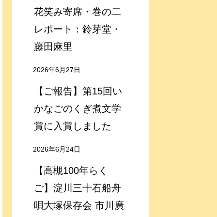
花笑み寄席・巻の二
レポート：鈴芽堂・
藤田麻里
2026年6月27日
【ご報告】第15回い
かなごのくぎ煮文学
賞に入賞しました
2026年6月24日
【高槻100年らく
ご】淀川三十石船舟
唄大塚保存会 市川廣