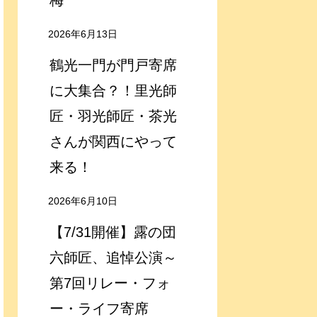
梅
2026年6月13日
鶴光一門が門戸寄席
に大集合？！里光師
匠・羽光師匠・茶光
さんが関西にやって
来る！
2026年6月10日
【7/31開催】露の団
六師匠、追悼公演～
第7回リレー・フォ
ー・ライフ寄席