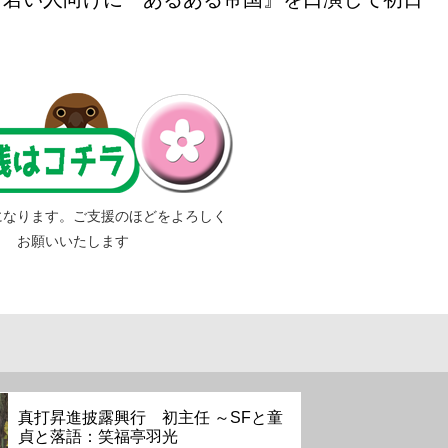
になります。ご支援のほどをよろしく
お願いいたします
真打昇進披露興行 初主任 ～SFと童
貞と落語：笑福亭羽光