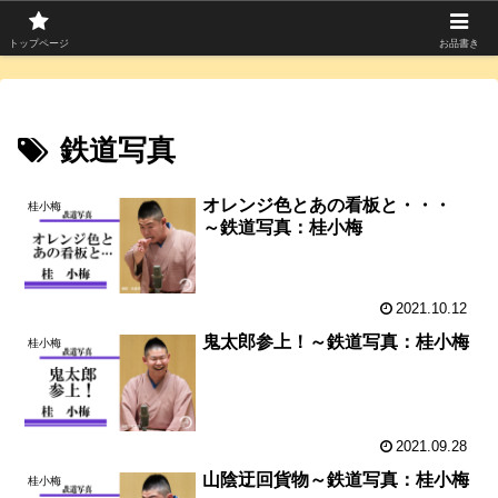
寄席つむぎは上方落語を中心に寄席芸人のコラムを発信中！
トップページ
お品書き
鉄道写真
オレンジ色とあの看板と・・・
桂小梅
～鉄道写真：桂小梅
2021.10.12
鬼太郎参上！～鉄道写真：桂小梅
桂小梅
2021.09.28
山陰迂回貨物～鉄道写真：桂小梅
桂小梅