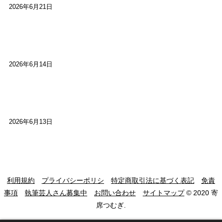
2026年6月21日
【高槻100年らくご】ビジターの阪神ファン：林家
染八
2026年6月14日
【高槻100年らくご】現代版、旅は道連れ世は情
け：桂小梅
2026年6月13日
利用規約
プライバシーポリシ
特定商取引法に基づく表記
免責
事項
執筆芸人さん募集中
お問い合わせ
サイトマップ
© 2020 寄
席つむぎ.