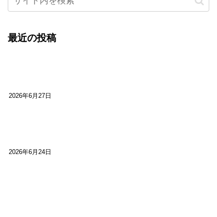
最近の投稿
心をこめて運営――花笑み寄席・巻の二レポー
ト：鈴芽堂・藤田麻里
2026年6月27日
【ご報告】第15回いかなごのくぎ煮文学賞に入賞
しました
2026年6月24日
【高槻100年らくご】淀川三十石船舟唄大塚保存会
市川廣会長に聞く～「気付いたら60年経っとっ
た」