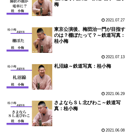
梅
2021.07.27
東京公演後、梅団治一門が目指す
桂小梅
のは？棚ぼたって？～鉄道写真：
桂小梅
2021.07.13
札沼線～鉄道写真：桂小梅
桂小梅
2021.06.29
さよならＳＬ北びわこ～鉄道写
桂小梅
真：桂小梅
2021.06.08