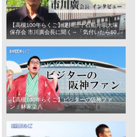
【高槻100年らくご】淀川三十石船舟唄大塚
保存会 市川廣会長に聞く～「気付いたら60年
経っとった」
【高槻100年らくご】ビジターの阪神ファ
ン：林家染八