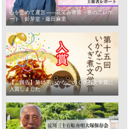
心をこめて運営――花笑み寄席・巻の二レポ
ート：鈴芽堂・藤田麻里
【ご報告】第15回いかなごのくぎ煮文学賞に
入賞しました