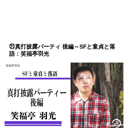
㉑真打披露パーティ 後編～SFと童貞と落
語：笑福亭羽光
笑福亭羽光