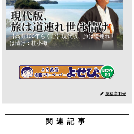
【高槻100年らくご】現代版、旅は道連れ世
は情け：桂小梅
笑福亭羽光
関連記事