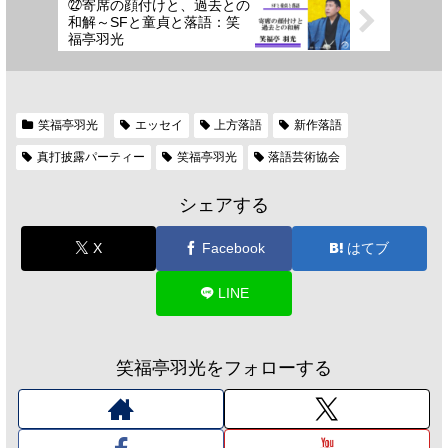
㉒寄席の顔付けと、過去との
和解～SFと童貞と落語：笑
福亭羽光
笑福亭羽光
エッセイ
上方落語
新作落語
真打披露パーティー
笑福亭羽光
落語芸術協会
シェアする
X
Facebook
はてブ
LINE
笑福亭羽光をフォローする