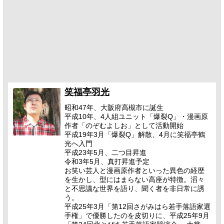
笑福亭羽光
昭和47年、大阪府高槻市に誕生
平成10年、4人組ユニット「爆裂Q」・漫画原
作者「のぞむよしお」として活動開始
平成19年3月「爆裂Q」解散、4月に笑福亭鶴
光へ入門
平成23年5月、二つ目昇進
令和3年5月、真打昇進予定
お笑い芸人と漫画原作者といった異色の経歴
を生かし、型にはまらない高座が特徴。滔々
と不思議な世界を語り、聞く者を非日常に誘
う。
平成25年3月「第12回さがみはら若手落語家選
手権」で優勝したのを皮切りに、平成25年9月