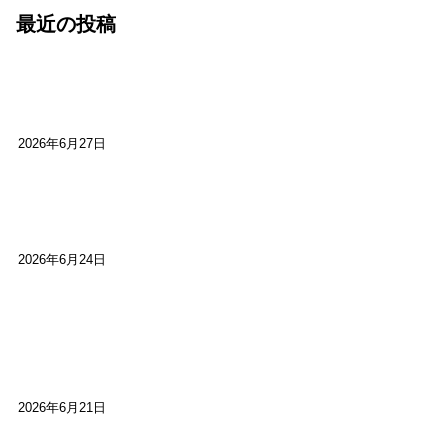
最近の投稿
心をこめて運営――花笑み寄席・巻の二レポー
ト：鈴芽堂・藤田麻里
2026年6月27日
【ご報告】第15回いかなごのくぎ煮文学賞に入賞
しました
2026年6月24日
【高槻100年らくご】淀川三十石船舟唄大塚保存会
市川廣会長に聞く～「気付いたら60年経っとっ
た」
2026年6月21日