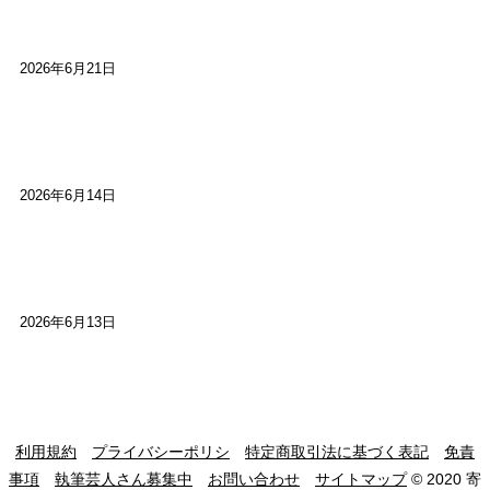
た」
2026年6月21日
【高槻100年らくご】ビジターの阪神ファン：林家
染八
2026年6月14日
【高槻100年らくご】現代版、旅は道連れ世は情
け：桂小梅
2026年6月13日
利用規約
プライバシーポリシ
特定商取引法に基づく表記
免責
事項
執筆芸人さん募集中
お問い合わせ
サイトマップ
© 2020 寄