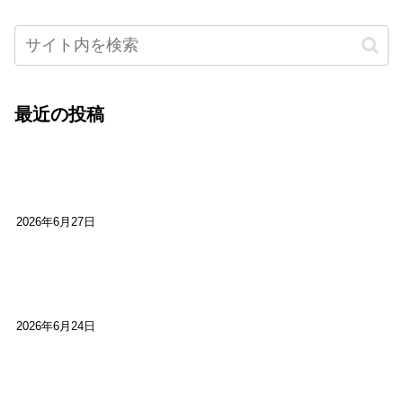
最近の投稿
心をこめて運営――花笑み寄席・巻の二レポー
ト：鈴芽堂・藤田麻里
2026年6月27日
【ご報告】第15回いかなごのくぎ煮文学賞に入賞
しました
2026年6月24日
【高槻100年らくご】淀川三十石船舟唄大塚保存会
市川廣会長に聞く～「気付いたら60年経っとっ