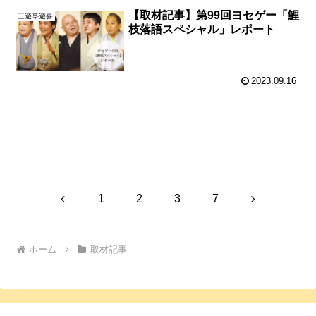
【取材記事】第99回ヨセゲー「鯉
三遊亭遊喜
枝落語スペシャル」レポート
2023.09.16
次のページ
前
次
1
2
3
7
へ
へ
ホーム
取材記事