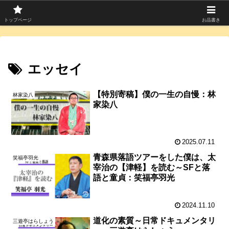
寄席つむぎは上方落語を中心に寄席芸人のコラムを発信中！
トップページ
お品書き
エッセイ
【特別寄稿】僕の一生の自慢：林
林家染八
家染八
2025.07.11
青森県落語ツアーをした僕は、太
笑福亭羽光
宰治の【津軽】を読む～SFと落
語と童貞：笑福亭羽光
2024.11.10
道化の素質～日常ドキュメンタリ
三遊亭はらしょう