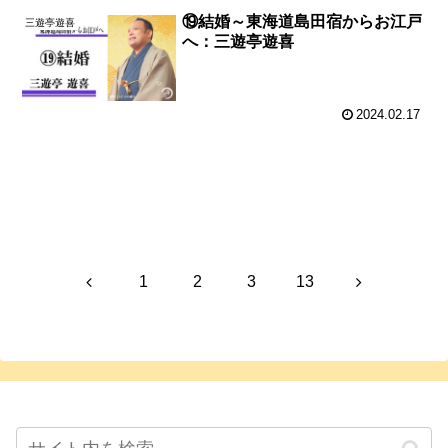
⑲結婚～東海道島田宿からお江戸
三遊亭遊喜
へ：三遊亭遊喜
2024.02.17
次のページ
前
次
1
2
3
13
へ
へ