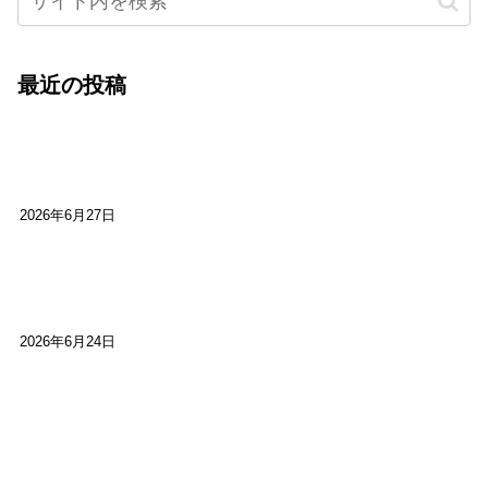
最近の投稿
心をこめて運営――花笑み寄席・巻の二レポー
ト：鈴芽堂・藤田麻里
2026年6月27日
【ご報告】第15回いかなごのくぎ煮文学賞に入賞
しました
2026年6月24日
【高槻100年らくご】淀川三十石船舟唄大塚保存会
市川廣会長に聞く～「気付いたら60年経っとっ
た」