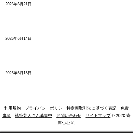
2026年6月21日
【高槻100年らくご】ビジターの阪神ファン：林家
染八
2026年6月14日
【高槻100年らくご】現代版、旅は道連れ世は情
け：桂小梅
2026年6月13日
利用規約
プライバシーポリシ
特定商取引法に基づく表記
免責
事項
執筆芸人さん募集中
お問い合わせ
サイトマップ
© 2020 寄
席つむぎ.