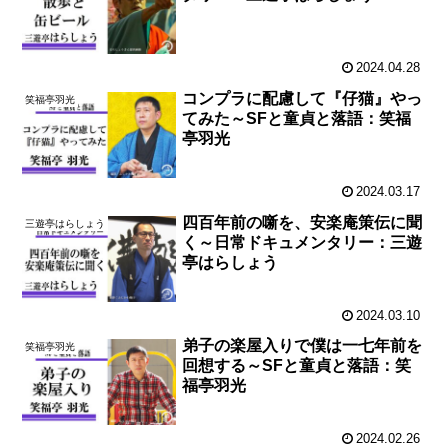
2024.04.28
コンプラに配慮して『仔猫』やっ
笑福亭羽光
てみた～SFと童貞と落語：笑福
亭羽光
2024.03.17
四百年前の噺を、安楽庵策伝に聞
三遊亭はらしょう
く～日常ドキュメンタリー：三遊
亭はらしょう
2024.03.10
弟子の楽屋入りで僕は一七年前を
笑福亭羽光
回想する～SFと童貞と落語：笑
福亭羽光
2024.02.26