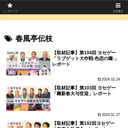
寄席つむぎは上方落語を中心に寄席芸人のコラムを発信中！
トップページ
お品書き
春風亭伝枝
【取材記事】第104回 ヨセゲー
取材記事
「ラブゲット大作戦-色恋の噺-」
レポート
2024.02.24
【取材記事】第103回 ヨセゲー
三遊亭遊喜
「壽新春大与世迎」レポート
2024.01.27
【取材記事】第102回ヨセゲー
三遊亭遊喜