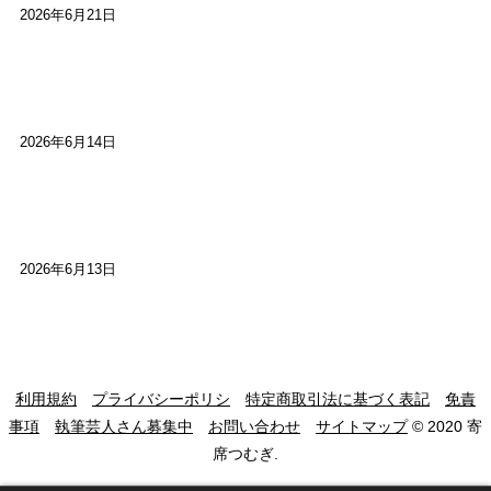
2026年6月21日
【高槻100年らくご】ビジターの阪神ファン：林家
染八
2026年6月14日
【高槻100年らくご】現代版、旅は道連れ世は情
け：桂小梅
2026年6月13日
利用規約
プライバシーポリシ
特定商取引法に基づく表記
免責
事項
執筆芸人さん募集中
お問い合わせ
サイトマップ
© 2020 寄
席つむぎ.