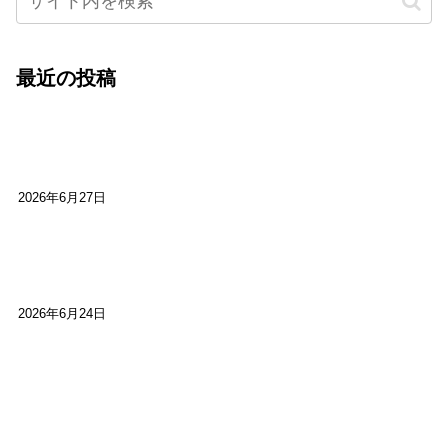
最近の投稿
心をこめて運営――花笑み寄席・巻の二レポー
ト：鈴芽堂・藤田麻里
2026年6月27日
【ご報告】第15回いかなごのくぎ煮文学賞に入賞
しました
2026年6月24日
【高槻100年らくご】淀川三十石船舟唄大塚保存会
市川廣会長に聞く～「気付いたら60年経っとっ
た」